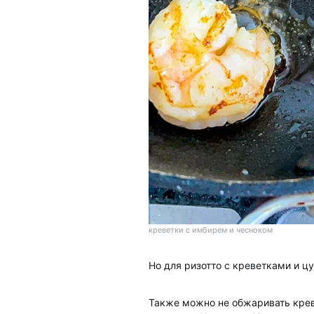
креветки с имбирем и чесноком
Но для ризотто с креветками и ц
Также можно не обжаривать крев