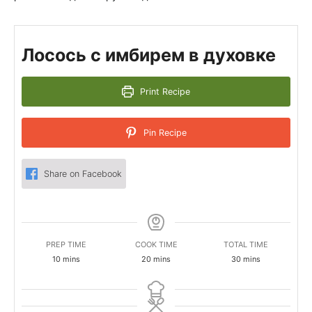
Лосось с имбирем в духовке
Print Recipe
Pin Recipe
Share on Facebook
PREP TIME
COOK TIME
TOTAL TIME
minutes
minutes
minutes
10
mins
20
mins
30
mins