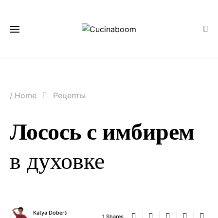
/
Home
Рецепты
Лосось с имбирем
в духовке
Katya Doberti
1 Shares