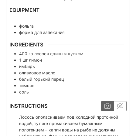
EQUIPMENT
фольга
форма для запекания
INGREDIENTS
400
гр
лосося
единым куском
1
шт
лимон
имбирь
оливковое масло
белый горький перец
тимьян
соль
INSTRUCTIONS
Лосось ополаскиваем под холодной проточной
водой, тут же промакиваем бумажным
полотенцем – капли воды на рыбе не должны