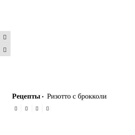
TOGGLE HIGH CONTRAST
TOGGLE FONT SIZE
Рецепты
Ризотто с брокколи