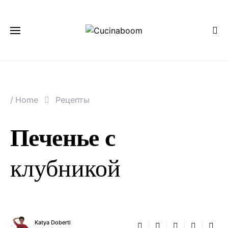
/
Home
Рецепты
Печенье с
клубникой
Katya Doberti