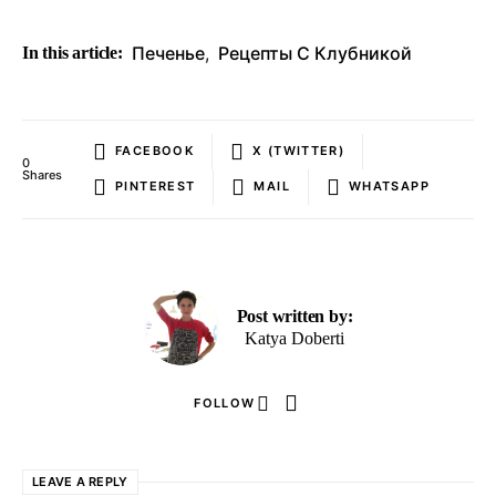
Печенье
,
Рецепты С Клубникой
In this article:
FACEBOOK
X (TWITTER)
0
Shares
PINTEREST
MAIL
WHATSAPP
Post written by:
Katya Doberti
FOLLOW
LEAVE A REPLY