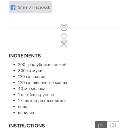
Share on Facebook
INGREDIENTS
200
гр
клубники
свежей
300
гр
муки
120
гр
сахара
120
гр
сливочного масла
40
мл
молока
1
шт
яйцо
крупное
1
ч.ложка
рахрыхлитель
соль
ванилин
INSTRUCTIONS