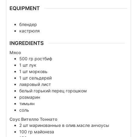
EQUIPMENT
блендер
кастрюля
INGREDIENTS
Мясо
500
гр
ростбиф
1
шт
лук
1
шт
морковь
1
шт
сельдерей
лавровый лист
белый горький перец горошком
розмарин
тимьян
соль
Соус Вителло Тоннато
2
шт
маринованные в олив.масле анчоусы
100
гр
майонеза