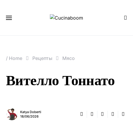
/
Home
Рецепты
Мясо
Вителло Тоннато
Katya Doberti
18/06/2026