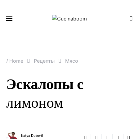
/
Home
Рецепты
Мясо
Эскалопы с
лимоном
Katya Doberti