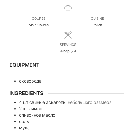
COURSE
CUISINE
Main Course
Italian
SERVINGS
4
порции
EQUIPMENT
сковорода
INGREDIENTS
4
шт
свиные эскалопы
небольшого размера
2
шт
лимон
сливочное масло
соль
мука