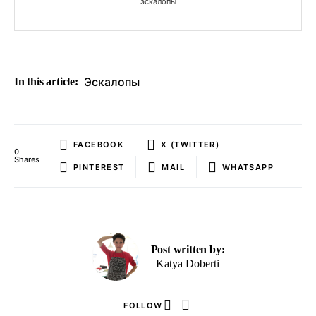
эскалопы
Эскалопы
In this article:
FACEBOOK
X (TWITTER)
0
Shares
PINTEREST
MAIL
WHATSAPP
Post written by:
Katya Doberti
FOLLOW