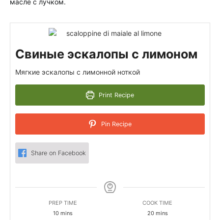
масле с лучком.
Свиные эскалопы с лимоном
Мягкие эскалопы с лимонной ноткой
Print Recipe
Pin Recipe
Share on Facebook
PREP TIME
COOK TIME
minutes
minutes
10
mins
20
mins