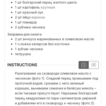
1
шт
болгарский перец желтого цвета
1
шт
картофель
крупный
1
шт
красный лук
2
шт
яйцо
вареное
1
шт
помидор
2
зубчика
чеснока
Заправка для салата
2
шт
анчоуса маринованных в оливковом масле
1
ч.ложка
каперсов без косточки
1
зубчик
чеснока
петрушка
INSTRUCTIONS
Разогреваем на сковороде оливковое масло с
чесноком (фото 1). Сладкий перец промываем под
проточной водой, срезаем с него зеленый
корешок, вынимаем семечки и белёсую мякоть –
если таковая присутствует. Нарезаем болгарский
перец квадратами по паре сантиметров шириной
и добавялем его в сковороду к чесноку (фото 2).