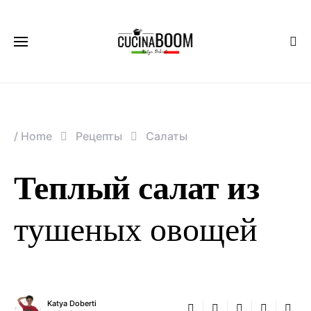
/
Home
Рецепты
Салаты
Теплый салат из
тушеных овощей
Katya Doberti