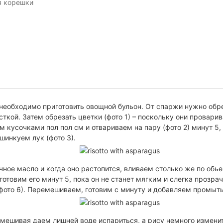
я корешки
 необходимо приготовить овощной бульон. От спаржи нужно обр
сткой. Затем обрезать цветки (фото 1) – поскольку они провари
м кусочками пол пол см и отвариваем на пару (фото 2) минут 5
шинкуем лук (фото 3).
ное масло и когда оно растопится, вливаем столько же по обье
 готовим его минут 5, пока он не станет мягким и слегка прозр
фото 6). Перемешиваем, готовим с минуту и добавляем промытый
мешивая даем лишней воде испариться, а рису немного измени