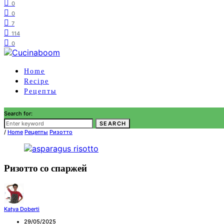
0
0
7
114
0
Home
Recipe
Рецепты
Search for:
SEARCH
/
Home
Рецепты
Ризотто
Ризотто со спаржей
Katya Doberti
29/05/2025