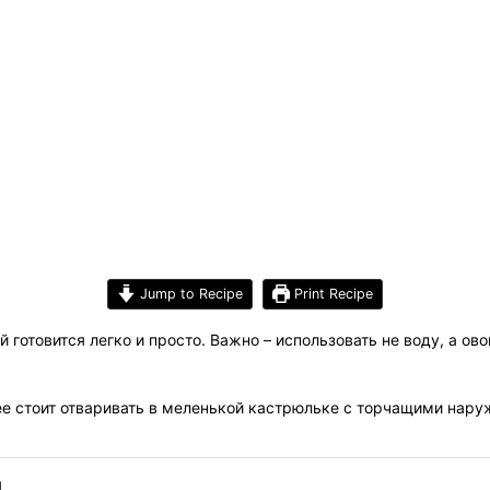
Jump to Recipe
Print Recipe
 готовится легко и просто. Важно – использовать не воду, а ов
 ее стоит отваривать в меленькой кастрюльке с торчащими нару
й