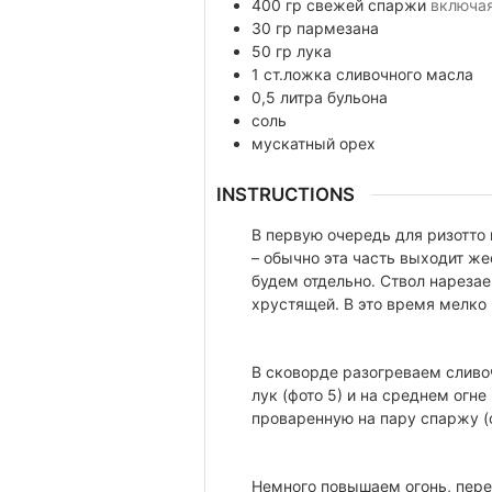
400
гр
свежей спаржи
включа
30
гр
пармезана
50
гр
лука
1
ст.ложка
сливочного масла
0,5
литра
бульона
соль
мускатный орех
INSTRUCTIONS
В первую очередь для ризотто
– обычно эта часть выходит же
будем отдельно. Ствол нарезае
хрустящей. В это время мелко 
В сковорде разогреваем сливоч
лук (фото 5) и на среднем огне
проваренную на пару спаржу (
Немного повышаем огонь, пере