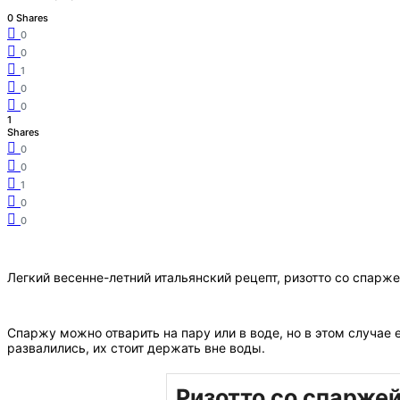
0 Shares
0
0
1
0
0
1
Shares
0
0
1
0
0
Легкий весенне-летний итальянский рецепт, ризотто со спаржей
Спаржу можно отварить на пару или в воде, но в этом случае
развалились, их стоит держать вне воды.
Ризотто со спарже