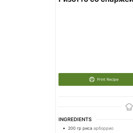
Print Recipe
INGREDIENTS
200
гр
риса
арборрио