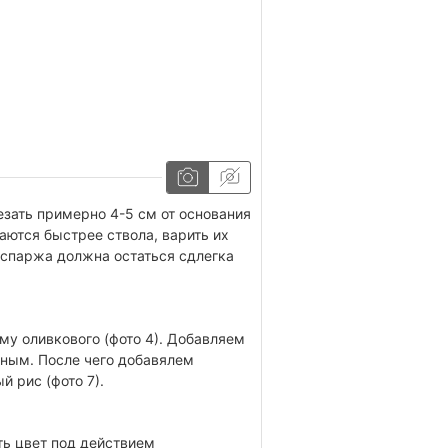
езать примерно 4-5 см от основания
ваются быстрее ствола, варить их
, спаржа должна остаться сдлегка
му оливкового (фото 4). Добавляем
ачным. После чего добавялем
 рис (фото 7).
ть цвет под действием