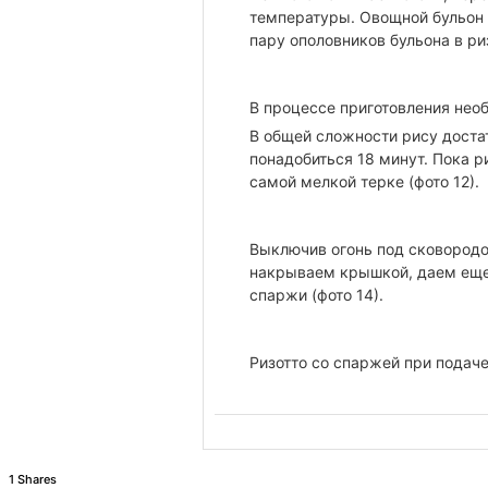
температуры. Овощной бульон
пару ополовников бульона в ри
В процессе приготовления нео
В общей сложности рису достат
понадобиться 18 минут. Пока р
самой мелкой терке (фото 12).
Выключив огонь под сковородо
накрываем крышкой, даем еще 
спаржи (фото 14).
Ризотто со спаржей при подач
1 Shares